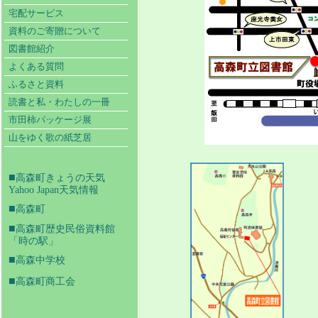
宅配サービス
資料のご寄贈について
図書館紹介
よくある質問
ふるさと資料
読書と私・わたしの一冊
市田柿パッケージ展
山をゆく歌の紙芝居
■
高森町きょうの天気
Yahoo Japan天気情報
■
高森町
■
高森町歴史民俗資料館
「時の駅」
■
高森中学校
■
高森町商工会