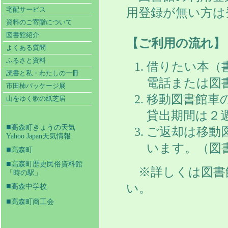
用登録が無い方は
宅配サービス
資料のご寄贈について
図書館紹介
【ご利用の流れ】
よくある質問
ふるさと資料
借りたい本（
読書と私・わたしの一冊
電話または図
市田柿パッケージ展
移動図書館車
山をゆく歌の紙芝居
貸出期間は２
■
高森町きょうの天気
ご返却は移動
Yahoo Japan天気情報
います。（図
■
高森町
■
高森町歴史民俗資料館
※詳しくは図書館（
「時の駅」
い。
■
高森中学校
■
高森町商工会