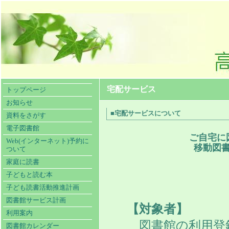
宅配サービス
トップページ
お知らせ
■宅配サービスについて
資料をさがす
電子図書館
ご自宅に
Web(インターネット)予約に
移動図
ついて
家庭に読書
子どもと読む本
子ども読書活動推進計画
図書館サービス計画
【対象者】
利用案内
図書館の利用登
図書館カレンダー