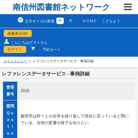
南信州図書館ネットワーク
中
大
ＨＯＭＥ
こどもよう
文字サイズの変更
画像表示ON
こんにちはゲストさん
ログイン
－ 予約カート
メインメニュー
レファレンスデータサービス - 事例詳細
レファレンスデータサービス - 事例詳細
管理
2016
番号
質問
Ｑｕ
飯田市は村々との合併を繰り返して現在に至っていると聞い
ｅｓ
ている。合併の変遷や様子を知りたい
ｔｉ
ｏｎ