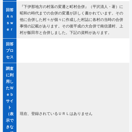
『下伊那地方の村落の変遷と町村合併』（平沢清人・著）に
回答
昭和の時代までの合併の変遷が詳しく書かれています。その
Ａｎ
他に合併した村々が個々に作成した村誌に各村の当時の合併
ｓｗ
事情の記載があります。その後平成の大合併で南信濃村、上
ｅｒ
村が飯田市と合併しました。下記の資料があります。
回答
プロ
セス
調査
に利
用し
たＷ
ｅｂ
サイ
ト
現在、登録されているＵＲＬはありません
（表
示で
きな