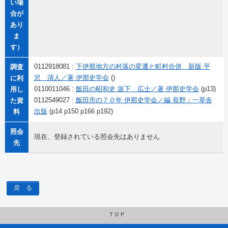
い場
合が
あり
ま
す）
0112918081 :
下伊那地方の村落の変遷と町村合併 新版 平
調査
沢 清人／著 伊那史学会
()
に利
0110011046 :
飯田の昭和史 坂下 広士／著 伊那史学会
(p13)
用し
0112549027 :
飯田市の７０年 伊那史学会／編 長野：一草舎
た資
出版
(p14 p150 p166 p192)
料
照会
現在、登録されている照会先はありません
先
戻 る
ＴＯＰ