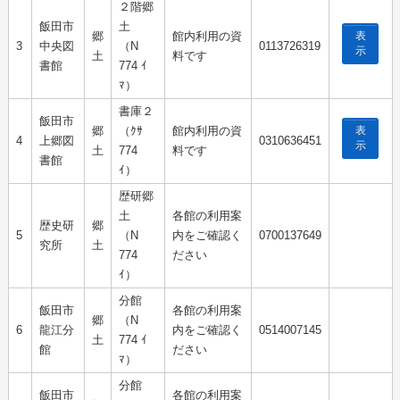
２階郷
飯田市
土
表
郷
館内利用の資
3
中央図
（N
0113726319
示
土
料です
書館
774 ｲ
ﾏ）
書庫２
飯田市
表
郷
（ｸｻ
館内利用の資
4
上郷図
0310636451
示
土
774
料です
書館
ｲ）
歴研郷
土
各館の利用案
歴史研
郷
5
（N
内をご確認く
0700137649
究所
土
774
ださい
ｲ）
分館
飯田市
各館の利用案
郷
（N
6
龍江分
内をご確認く
0514007145
土
774 ｲ
館
ださい
ﾏ）
分館
飯田市
各館の利用案