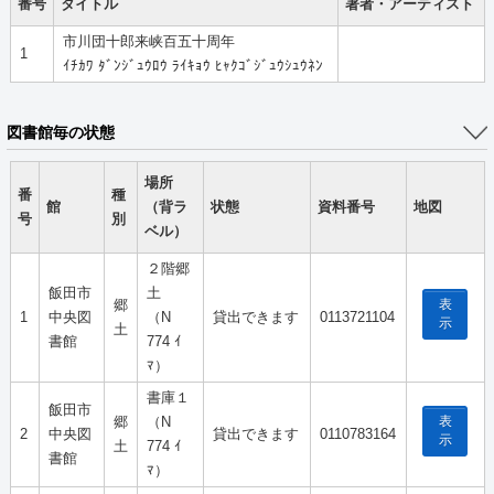
番号
タイトル
著者・アーティスト
市川団十郎来峡百五十周年
1
ｲﾁｶﾜ ﾀﾞﾝｼﾞｭｳﾛｳ ﾗｲｷｮｳ ﾋｬｸｺﾞｼﾞｭｳｼｭｳﾈﾝ
図書館毎の状態
場所
番
種
館
（背ラ
状態
資料番号
地図
号
別
ベル）
２階郷
飯田市
土
表
郷
1
中央図
（N
貸出できます
0113721104
示
土
書館
774 ｲ
ﾏ）
書庫１
飯田市
表
郷
（N
2
中央図
貸出できます
0110783164
示
土
774 ｲ
書館
ﾏ）