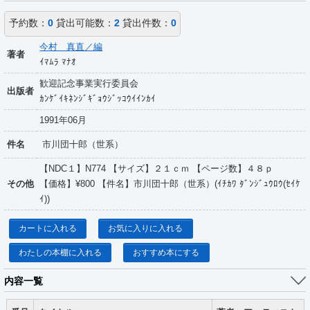
予約数：
0
貸出可能数：
2
貸出件数：
0
今村 真直／編
著者
ｲﾏﾑﾗ ﾏﾅｵ
歓迎記念事業実行委員会
出版者
ｶﾝｹﾞｲｷﾈﾝｼﾞｷﾞｮｳｼﾞｯｺｳｲｲﾝｶｲ
1991年06月
件名
市川団十郎（世系）
【NDC１】N774 【サイズ】２１ｃｍ 【ページ数】４８ｐ
その他
【価格】¥800 【件名】市川団十郎（世系）(ｲﾁｶﾜ ﾀﾞﾝｼﾞｭｳﾛｳ(ｾｲｹ
ｲ))
カートに入れる
お気に入りに入れる
わたしの本棚に入れる
おすすめ本にする
内容一覧