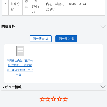
郷
（N
7
川路分
内をご確認く
0515103174
土
774 ｲ
館
ださい
ﾏ）
関連資料
同一著者
(1)
同一件名
(5)
岸田國士先生「飯田の
町に寄す」 詩文確
定・建碑資料綴（コピ
ー版）
レビュー情報
☆☆☆☆☆