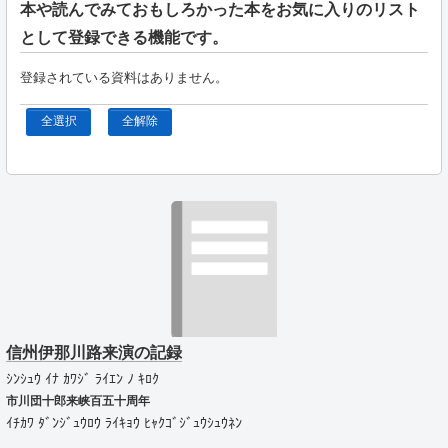
本や読んでみておもしろかった本をお気に入りのリスト
として登録できる機能です。
登録されている資料はありません。
全選択
全解除
信州伊那川路来演の記録
ｼﾝｼｭｳ ｲﾅ ｶﾜｼﾞ ﾗｲｴﾝ ﾉ ｷﾛｸ
市川団十郎来峡百五十周年
ｲﾁｶﾜ ﾀﾞﾝｼﾞｭｳﾛｳ ﾗｲｷｮｳ ﾋｬｸｺﾞｼﾞｭｳｼｭｳﾈﾝ