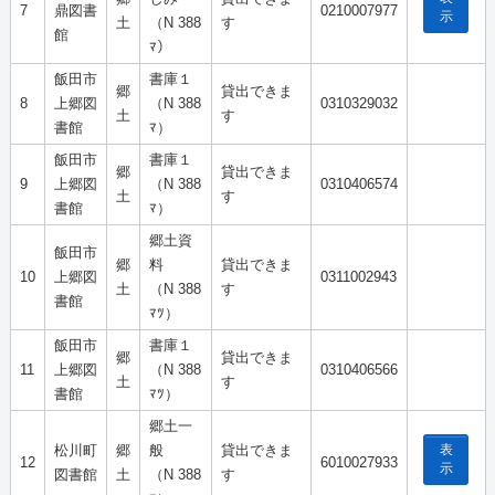
7
鼎図書
0210007977
示
土
（N 388
す
館
ﾏ）
飯田市
書庫１
郷
貸出できま
8
上郷図
（N 388
0310329032
土
す
書館
ﾏ）
飯田市
書庫１
郷
貸出できま
9
上郷図
（N 388
0310406574
土
す
書館
ﾏ）
郷土資
飯田市
郷
料
貸出できま
10
上郷図
0311002943
土
（N 388
す
書館
ﾏﾂ）
飯田市
書庫１
郷
貸出できま
11
上郷図
（N 388
0310406566
土
す
書館
ﾏﾂ）
郷土一
表
松川町
郷
般
貸出できま
12
6010027933
示
図書館
土
（N 388
す