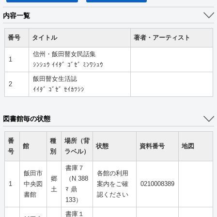
内容一覧
番号
タイトル
著者・アーティスト
信州・飯田瞽女民話集
1
ｼﾝｼｭｳ ｲｲﾀﾞ ｺﾞｾﾞ ﾐﾝﾜｼｭｳ
飯田瞽女生活誌
2
ｲｲﾀﾞ ｺﾞｾﾞ ｾｲｶﾂｼｼ
図書館毎の状態
番
種
場所（背
館
状態
資料番号
地図
号
別
ラベル）
書庫７
飯田市
各館の利用
郷
（N 388
1
中央図
案内をご確
0210008389
土
ﾏ 鼎
書館
認ください
133）
書庫１