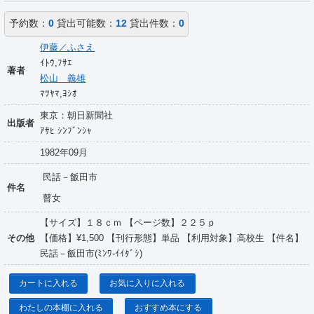
予約数：
0
貸出可能数：
12
貸出件数：
0
伊藤／ふさえ
ｲﾄｳ,ﾌｻｴ
著者
松山 義雄
ﾏﾂﾔﾏ,ﾖｼｵ
東京：朝日新聞社
出版者
ｱｻﾋ ｼﾝﾌﾞﾝｼｬ
1982年09月
民話－飯田市
件名
瞽女
【サイズ】１８ｃｍ 【ページ数】２２５ｐ
その他
【価格】¥1,500 【刊行形態】単品 【利用対象】高校生 【件名】
民話－飯田市(ﾐﾝﾜ-ｲｲﾀﾞｼ)
カートに入れる
お気に入りに入れる
わたしの本棚に入れる
おすすめ本にする