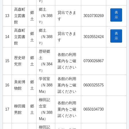
ﾏ）
高森町
郷土
表
郷
貸出できま
13
立図書
（N 388
3010730269
示
土
す
館
ﾏ）
高森町
郷土
表
郷
貸出できま
14
立図書
（N 388
3010552424
示
土
す
館
ﾏ）
歴研郷
各館の利用
歴史研
郷
土
15
案内をご確
0700026867
究所
土
（N 384
認ください
ﾏ）
学習室
各館の利用
美術博
郷
16
（N 388
案内をご確
0600325575
物館
土
Ma）
認ください
柳田記
各館の利用
柳田國
郷
念室
17
案内をご確
0650104730
男館
土
（N 388
認ください
Ma）
柳田記