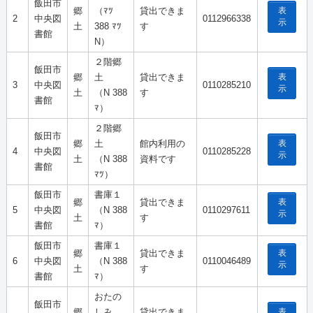
飯田市
表
郷
（ﾏﾂ
貸出できま
2
中央図
0112966338
示
土
388 ﾏﾂ
す
書館
N）
２階郷
飯田市
表
郷
土
貸出できま
3
中央図
0110285210
示
土
（N 388
す
書館
ﾏ）
２階郷
飯田市
表
郷
土
館内利用の
4
中央図
0110285228
示
土
（N 388
資料です
書館
ﾏﾂ）
飯田市
書庫１
表
郷
貸出できま
5
中央図
（N 388
0110297611
示
土
す
書館
ﾏ）
飯田市
書庫１
表
郷
貸出できま
6
中央図
（N 388
0110046489
示
土
す
書館
ﾏ）
おたの
飯田市
表
郷
しみ
貸出できま