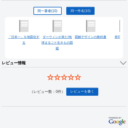
同一著者
(10)
同一件名
(10)
「日本一」を地図化す
ダーウィンが来た!地
図解デザインの教科書
寿司屋の
る
球まるごと生きもの図
鑑
レビュー情報
☆☆☆☆☆
（レビュー数：0件）
レビューを書く