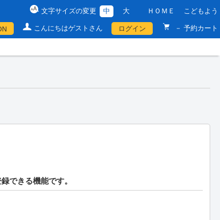
文字サイズの変更
中
大
ＨＯＭＥ
こどもよう
こんにちはゲストさん
－ 予約カート
ログイン
ON
登録できる機能です。