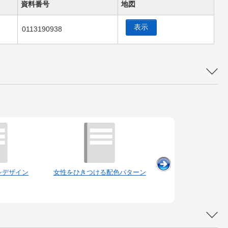
資料番号
地図
表示
0113190938
シデザイン
女性をひきつける配色パターン
名刺・封筒・ビジネス
ンコレクショ