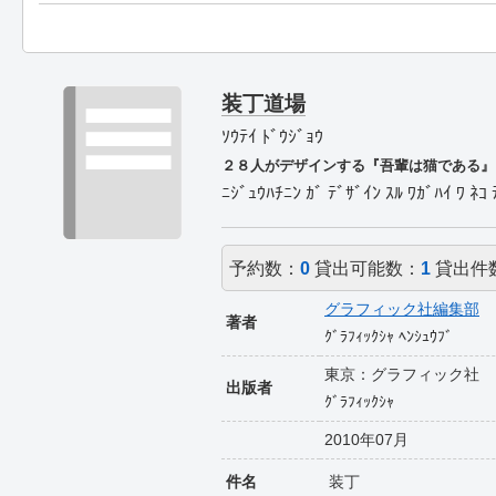
装丁道場
ｿｳﾃｲ ﾄﾞｳｼﾞｮｳ
２８人がデザインする『吾輩は猫である』
ﾆｼﾞｭｳﾊﾁﾆﾝ ｶﾞ ﾃﾞｻﾞｲﾝ ｽﾙ ﾜｶﾞﾊｲ ﾜ ﾈｺ 
予約数：
0
貸出可能数：
1
貸出件
グラフィック社編集部
著者
ｸﾞﾗﾌｨｯｸｼｬ ﾍﾝｼｭｳﾌﾞ
東京：グラフィック社
出版者
ｸﾞﾗﾌｨｯｸｼｬ
2010年07月
件名
装丁