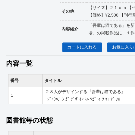
【サイズ】２１ｃｍ 【
その他
【価格】¥2,500 【刊行形
「吾輩は猫である」を新
内容紹介
場」の掲載作品に、１作
カートに入れる
お気に入り
内容一覧
番号
タイトル
２８人がデザインする『吾輩は猫である』
1
ﾆｼﾞｭｳﾊﾁﾆﾝ ｶﾞ ﾃﾞｻﾞｲﾝ ｽﾙ ﾜｶﾞﾊｲ ﾜ ﾈｺ ﾃﾞ ｱﾙ
図書館毎の状態