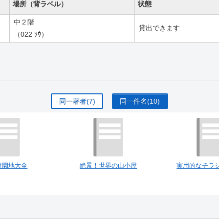
場所（背ラベル）
状態
中２階
貸出できます
（022 ｿｳ）
同一著者
(7)
同一件名
(10)
遊園地大全
絶景！世界の山小屋
実用的なチラ