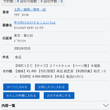
予約数：
0
貸出可能数：
3
貸出件数：
2
土田／義晴／脚本・絵
著者
ﾂﾁﾀﾞ,ﾖｼﾊﾙ
年少向けおひさまこんにちは
叢書名
ﾈﾝｼｮｳﾑｹ ｵﾋｻﾏ ｺﾝﾆﾁﾜ
東京：童心社
出版者
ﾄﾞｳｼﾝｼｬ
2001年03月
件名
食品
【NDC１】C 【サイズ】２７×３９ｃｍ 【ページ数】８場面
その他
【価格】¥1,400 【刊行形態】単品 紙芝居 【利用対象】幼児（０
～ 【ISBN】4-494-08826-9 【件名】食品(ｼｮｸﾋﾝ)
カートに入れる
お気に入りに入れる
わたしの本棚に入れる
おすすめ本にする
内容一覧