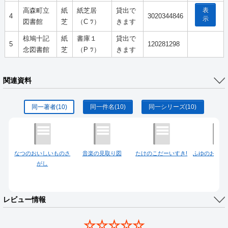
表
高森町立
紙
紙芝居
貸出で
4
3020344846
示
図書館
芝
（C ﾂ）
きます
椋鳩十記
紙
書庫１
貸出で
5
120281298
念図書館
芝
（P ﾂ）
きます
関連資料
同一著者
(10)
同一件名
(10)
同一シリーズ
(10)
なつのおいしいものさ
音楽の見取り図
たけのこだーいすき!
ふゆのおいし
がし
がし
レビュー情報
☆☆☆☆☆