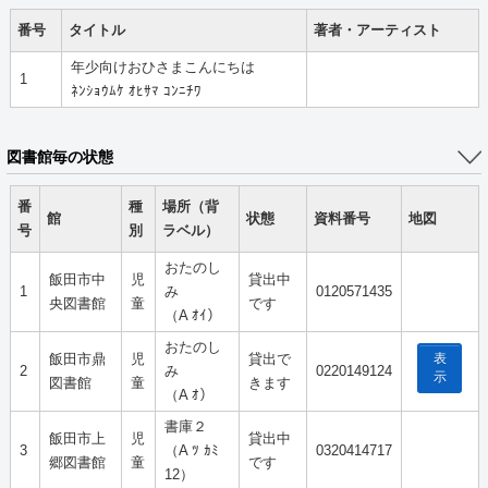
番号
タイトル
著者・アーティスト
年少向けおひさまこんにちは
1
ﾈﾝｼｮｳﾑｹ ｵﾋｻﾏ ｺﾝﾆﾁﾜ
図書館毎の状態
番
種
場所（背
館
状態
資料番号
地図
号
別
ラベル）
おたのし
飯田市中
児
貸出中
1
み
0120571435
央図書館
童
です
（A ｵｲ）
おたのし
表
飯田市鼎
児
貸出で
2
み
0220149124
示
図書館
童
きます
（A ｵ）
書庫２
飯田市上
児
貸出中
3
（A ﾂ ｶﾐ
0320414717
郷図書館
童
です
12）