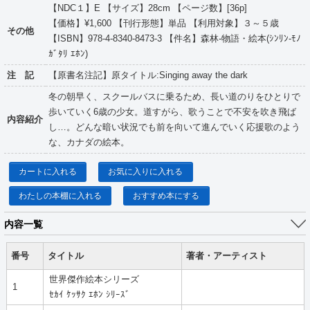
【NDC１】E 【サイズ】28cm 【ページ数】[36p]
【価格】¥1,600 【刊行形態】単品 【利用対象】３～５歳
その他
【ISBN】978-4-8340-8473-3 【件名】森林-物語・絵本(ｼﾝﾘﾝ-ﾓﾉ
ｶﾞﾀﾘ ｴﾎﾝ)
注 記
【原書名注記】原タイトル:Singing away the dark
冬の朝早く、スクールバスに乗るため、長い道のりをひとりで
歩いていく6歳の少女。道すがら、歌うことで不安を吹き飛ば
内容紹介
し…。どんな暗い状況でも前を向いて進んでいく応援歌のよう
な、カナダの絵本。
カートに入れる
お気に入りに入れる
わたしの本棚に入れる
おすすめ本にする
内容一覧
番号
タイトル
著者・アーティスト
世界傑作絵本シリーズ
1
ｾｶｲ ｹｯｻｸ ｴﾎﾝ ｼﾘｰｽﾞ