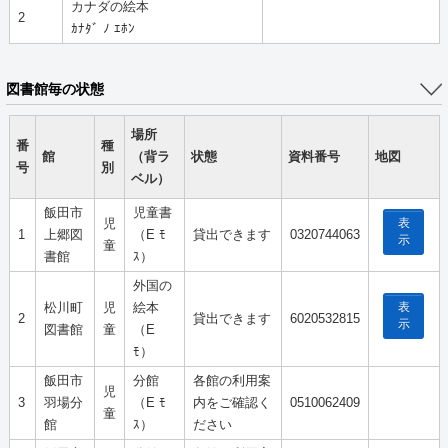
カナダの絵本
2
ｶﾅﾀﾞ ﾉ ｴﾎﾝ
図書館毎の状態
場所
番
種
館
（背ラ
状態
資料番号
地図
号
別
ベル）
飯田市
児童書
表
児
1
上郷図
（E ﾓ
貸出できます
0320744063
示
童
書館
ｽ）
外国の
表
松川町
児
絵本
2
貸出できます
6020532815
示
図書館
童
（E
ﾓ）
飯田市
分館
各館の利用案
児
3
羽場分
（E ﾓ
内をご確認く
0510062409
童
館
ｽ）
ださい