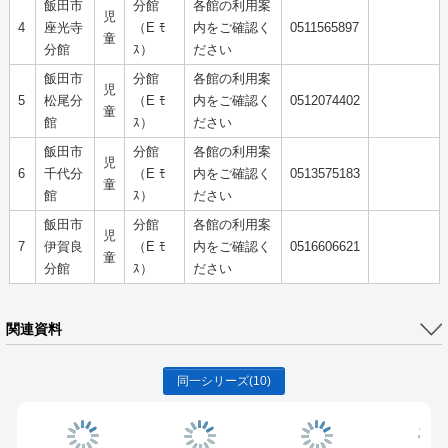
飯田市
分館
各館の利用案
児
4
座光寺
（E ﾓ
内をご確認く
0511565897
童
分館
ｽ）
ださい
飯田市
分館
各館の利用案
児
5
松尾分
（E ﾓ
内をご確認く
0512074402
童
館
ｽ）
ださい
飯田市
分館
各館の利用案
児
6
千代分
（E ﾓ
内をご確認く
0513575183
童
館
ｽ）
ださい
飯田市
分館
各館の利用案
児
7
伊賀良
（E ﾓ
内をご確認く
0516606621
童
分館
ｽ）
ださい
関連資料
同一シリーズ
(10)