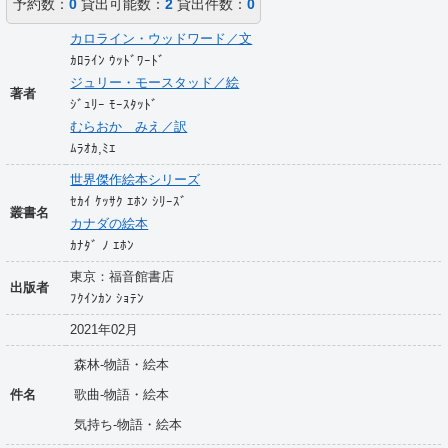
予約数：
0
貸出可能数：
2
貸出件数：
0
カロライン・ウッドワード／文
ｶﾛﾗｲﾝ ｳｯﾄﾞﾜｰﾄﾞ
ジュリー・モースタッド／絵
著者
ｼﾞｭﾘｰ ﾓｰｽﾀｯﾄﾞ
むらおか みえ／訳
ﾑﾗｵｶ,ﾐｴ
世界傑作絵本シリーズ
ｾｶｲ ｹｯｻｸ ｴﾎﾝ ｼﾘｰｽﾞ
叢書名
カナダの絵本
ｶﾅﾀﾞ ﾉ ｴﾎﾝ
東京：福音館書店
出版者
ﾌｸｲﾝｶﾝ ｼｮﾃﾝ
2021年02月
森林-物語・絵本
件名
歌曲-物語・絵本
気持ち-物語・絵本