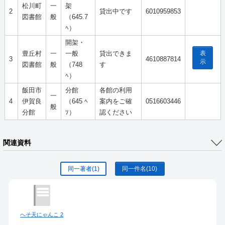
松川町
一
架
2
貸出中です
6010959853
図書館
般
（645.7
ﾍ）
開架・
表
豊丘村
一
一般
貸出できま
3
4610887814
示
図書館
般
（748
す
ﾍ）
飯田市
分館
各館の利用
一
4
伊賀良
（645 ﾍ
案内をご確
0516603446
般
分館
ｿ）
認ください
関連資料
同一著者
(1)
同一件名
(10)
へそ天にゃんこ 2