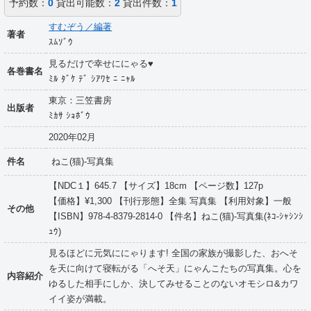
予約数：
0
貸出可能数：
2
貸出件数：
1
すむぞう／編著
著者
ｽﾑｿﾞｳ
見るだけで幸せににゃる♥
各巻書名
ﾐﾙ ﾀﾞｹ ﾃﾞ ｼｱﾜｾ ﾆ ﾆｬﾙ
東京：三笠書房
出版者
ﾐｶｻ ｼｮﾎﾞｳ
2020年02月
件名
ねこ(猫)-写真集
【NDC１】645.7 【サイズ】18cm 【ページ数】127p
【価格】¥1,300 【刊行形態】全集 写真集 【利用対象】一般
その他
【ISBN】978-4-8379-2814-0 【件名】ねこ(猫)-写真集(ﾈｺ-ｼｬｼﾝｼ
ｭｳ)
見るほどに元気ににゃります! 全国の家族が撮影した、おへそ
を天に向けて寝転がる「へそ天」にゃんこたちの写真集。心を
内容紹介
ゆるした相手にしか、決してみせることのないオモシロ&カワ
イイ姿が満載。