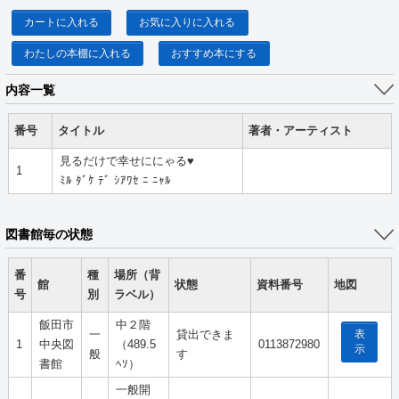
カートに入れる
お気に入りに入れる
わたしの本棚に入れる
おすすめ本にする
内容一覧
番号
タイトル
著者・アーティスト
見るだけで幸せににゃる♥
1
ﾐﾙ ﾀﾞｹ ﾃﾞ ｼｱﾜｾ ﾆ ﾆｬﾙ
図書館毎の状態
番
種
場所（背
館
状態
資料番号
地図
号
別
ラベル）
飯田市
中２階
表
一
貸出できま
1
中央図
（489.5
0113872980
示
般
す
書館
ﾍｿ）
一般開