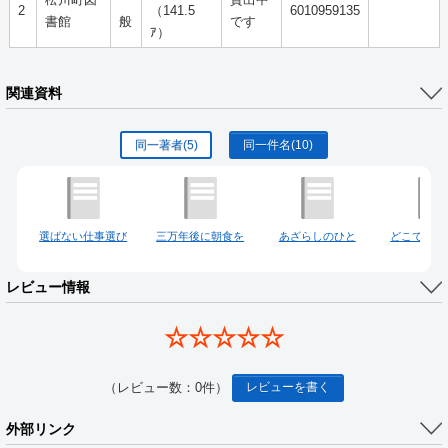
松川町図
一
貸出中
2
（141.5
6010959135
書館
般
です
ｱ）
関連資料
同一著者
(5)
同一件名
(10)
選ばない仕事選び
三万年後に朝食を
あざらしのひと
どこでもな
レビュー情報
☆☆☆☆☆
（レビュー数：0件）
レビューを書く
外部リンク