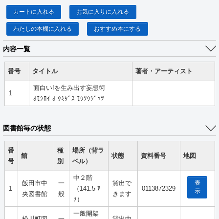
カートに入れる
お気に入りに入れる
わたしの本棚に入れる
おすすめ本にする
内容一覧
番号
タイトル
著者・アーティスト
面白い!を生み出す妄想術
1
ｵﾓｼﾛｲ ｵ ｳﾐﾀﾞｽ ﾓｳｿｳｼﾞｭﾂ
図書館毎の状態
番
種
場所（背ラ
館
状態
資料番号
地図
号
別
ベル）
中２階
表
飯田市中
一
貸出で
1
（141.5 ｱ
0113872329
示
央図書館
般
きます
ｿ）
一般開架