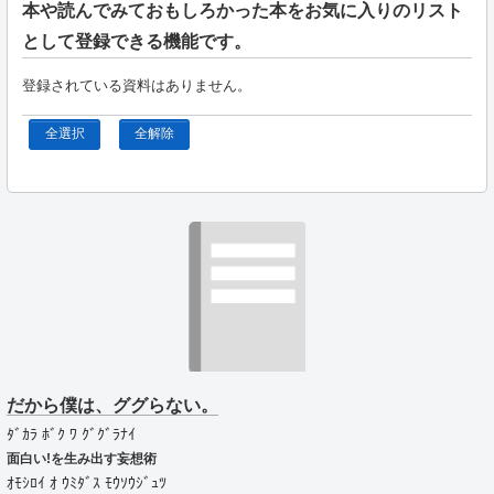
本や読んでみておもしろかった本をお気に入りのリスト
として登録できる機能です。
登録されている資料はありません。
全選択
全解除
だから僕は、ググらない。
ﾀﾞｶﾗ ﾎﾞｸ ﾜ ｸﾞｸﾞﾗﾅｲ
面白い!を生み出す妄想術
ｵﾓｼﾛｲ ｵ ｳﾐﾀﾞｽ ﾓｳｿｳｼﾞｭﾂ