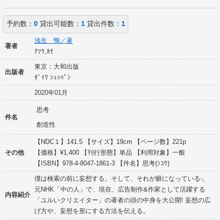
予約数：
0
貸出可能数：
1
貸出件数：
1
浅生 鴨／著
著者
ｱｿｳ,ｶﾓ
東京：大和出版
出版者
ﾀﾞｲﾜ ｼｭｯﾊﾟﾝ
2020年01月
思考
件名
創造性
【NDC１】141.5 【サイズ】19cm 【ページ数】221p
その他
【価格】¥1,400 【刊行形態】単品 【利用対象】一般
【ISBN】978-4-8047-1861-3 【件名】思考(ｼｺｳ)
僕は検索の前に妄想する。そして、それが癖になっている-。
元NHK「中の人」で、現在、広告制作&作家として活躍する
内容紹介
「ユルいクリエイター」の著者の頭の中身を大公開! 妄想の広
げ方や、妄想を形にする方法を伝える。