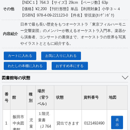
【NDC１】764.3 【サイズ】29cm 【ページ数】63p
その他
【価格】¥2,200 【刊行形態】単品 【利用対象】小学３～４
【ISBN】978-4-09-221123-0 【件名】管弦楽(ｶﾝｹﾞﾝｶﾞｸ)
日本で最も長い歴史をもつオーケストラ「東京フィルハーモニ
ー交響楽団」のメンバーが教えるオーケストラ入門本。楽器か
内容紹介
ら演奏者、コンサートの裏側まで、オーケストラの世界を写真
やイラストとともに紹介する。
カートに入れる
お気に入りに入れる
わたしの本棚に入れる
おすすめ本にする
図書館毎の状態
場所
番
種
館
（背ラ
状態
資料番号
地図
号
別
ベル）
１階児
飯田市
表
児
童書
1
中央図
貸出できます
0121492490
示
童
（J 764
書館