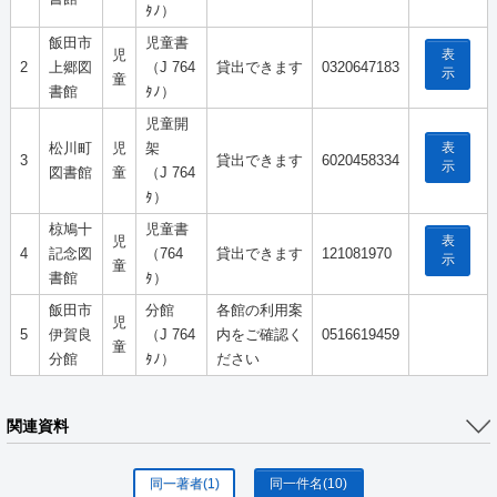
ﾀﾉ）
飯田市
児童書
表
児
2
上郷図
（J 764
貸出できます
0320647183
示
童
書館
ﾀﾉ）
児童開
表
松川町
児
架
3
貸出できます
6020458334
示
図書館
童
（J 764
ﾀ）
椋鳩十
児童書
表
児
4
記念図
（764
貸出できます
121081970
示
童
書館
ﾀ）
飯田市
分館
各館の利用案
児
5
伊賀良
（J 764
内をご確認く
0516619459
童
分館
ﾀﾉ）
ださい
関連資料
同一著者
(1)
同一件名
(10)