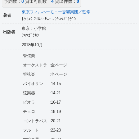
予約数：
0
貸出可能数：
4
貸出件数：
0
東京フィルハーモニー交響楽団／監修
著者
ﾄｳｷｮｳ ﾌｨﾙﾊｰﾓﾆｰ ｺｳｷｮｳｶﾞｸﾀﾞﾝ
東京：小学館
出版者
ｼｮｳｶﾞｸｶﾝ
2018年10月
管弦楽
オーケストラ
:全ページ
管弦楽
:全ページ
バイオリン
:14-15
弦楽器
:14-21
ビオラ
:16-17
チェロ
:18-19
コントラバス
:20-21
フルート
:22-23