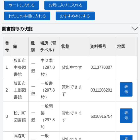
カートに入れる
お気に入りに入れる
わたしの本棚に入れる
おすすめ本にする
図書館毎の状態
番
種
場所（背
館
状態
資料番号
地図
号
別
ラベル）
飯田市
中２階
一
1
中央図
（297.8
貸出中です
0113778807
般
書館
ｶｸ）
飯田市
一般書
表
一
貸出できま
2
上郷図
（297.8
0311208201
示
般
す
書館
ｶｸ）
一般開
表
松川町
一
架
貸出できま
3
6010916754
示
図書館
般
（297.8
す
ｶ）
高森町
一般
表
一
貸出できま