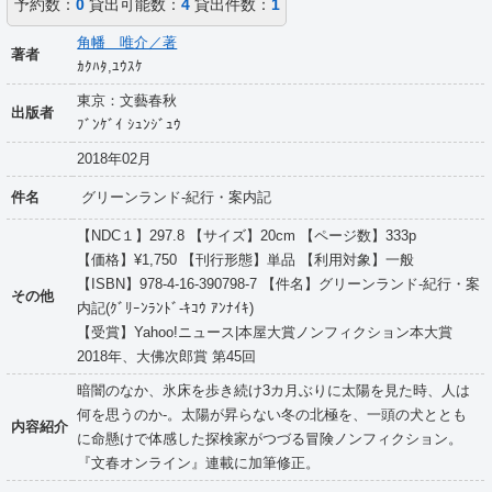
予約数：
0
貸出可能数：
4
貸出件数：
1
角幡 唯介／著
著者
ｶｸﾊﾀ,ﾕｳｽｹ
東京：文藝春秋
出版者
ﾌﾞﾝｹﾞｲ ｼｭﾝｼﾞｭｳ
2018年02月
件名
グリーンランド-紀行・案内記
【NDC１】297.8 【サイズ】20cm 【ページ数】333p
【価格】¥1,750 【刊行形態】単品 【利用対象】一般
【ISBN】978-4-16-390798-7 【件名】グリーンランド-紀行・案
その他
内記(ｸﾞﾘｰﾝﾗﾝﾄﾞ-ｷｺｳ ｱﾝﾅｲｷ)
【受賞】Yahoo!ニュース|本屋大賞ノンフィクション本大賞
2018年、大佛次郎賞 第45回
暗闇のなか、氷床を歩き続け3カ月ぶりに太陽を見た時、人は
何を思うのか-。太陽が昇らない冬の北極を、一頭の犬ととも
内容紹介
に命懸けで体感した探検家がつづる冒険ノンフィクション。
『文春オンライン』連載に加筆修正。