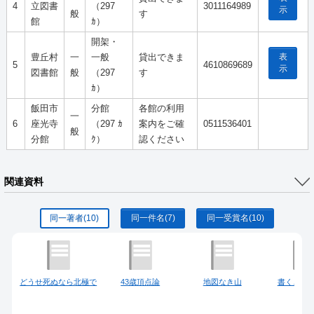
4
立図書
（297
3011164989
示
般
す
館
ｶ）
開架・
表
豊丘村
一
一般
貸出できま
5
4610869689
示
図書館
般
（297
す
ｶ）
飯田市
分館
各館の利用
一
6
座光寺
（297 ｶ
案内をご確
0511536401
般
分館
ｸ）
認ください
関連資料
同一著者
(10)
同一件名
(7)
同一受賞名
(10)
どうせ死ぬなら北極で
43歳頂点論
地図なき山
書くこと