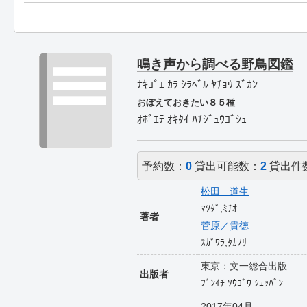
鳴き声から調べる野鳥図鑑
ﾅｷｺﾞｴ ｶﾗ ｼﾗﾍﾞﾙ ﾔﾁｮｳ ｽﾞｶﾝ
おぼえておきたい８５種
ｵﾎﾞｴﾃ ｵｷﾀｲ ﾊﾁｼﾞｭｳｺﾞｼｭ
予約数：
0
貸出可能数：
2
貸出件
松田 道生
ﾏﾂﾀﾞ,ﾐﾁｵ
著者
菅原／貴徳
ｽｶﾞﾜﾗ,ﾀｶﾉﾘ
東京：文一総合出版
出版者
ﾌﾞﾝｲﾁ ｿｳｺﾞｳ ｼｭｯﾊﾟﾝ
2017年04月