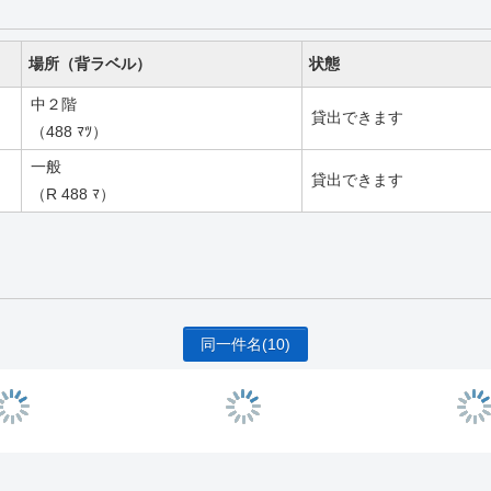
場所（背ラベル）
状態
中２階
貸出できます
（488 ﾏﾂ）
一般
貸出できます
（R 488 ﾏ）
同一件名
(10)