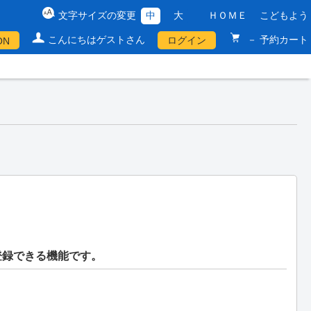
文字サイズの変更
中
大
ＨＯＭＥ
こどもよう
こんにちはゲストさん
－ 予約カート
ログイン
ON
登録できる機能です。