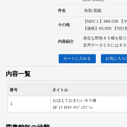
件名
鳥類-図鑑
【NDC１】488.038
その他
【価格】¥3,000 【刊行形
身近な野鳥８５種を取り
内容紹介
音声データＣＤには８５
カートに入れる
お気に入り
内容一覧
番号
タイトル
おぼえておきたい８５種
1
ｵﾎﾞｴﾃ ｵｷﾀｲ ﾊﾁｼﾞｭｳｺﾞｼｭ