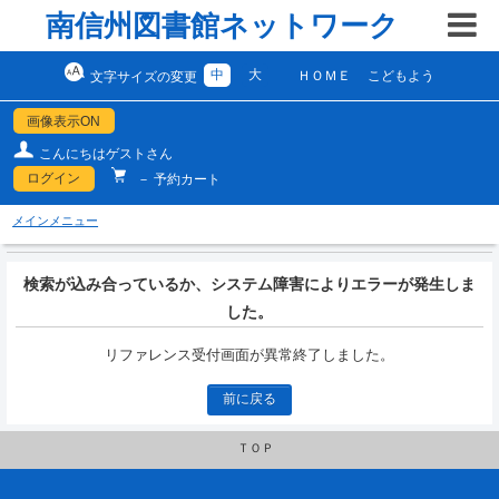
南信州図書館ネットワーク
中
大
ＨＯＭＥ
こどもよう
文字サイズの変更
画像表示ON
こんにちはゲストさん
ログイン
－ 予約カート
メインメニュー
検索が込み合っているか、システム障害によりエラーが発生しま
した。
リファレンス受付画面が異常終了しました。
前に戻る
ＴＯＰ