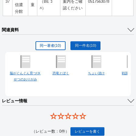
37
（BE ｺ
案内をご確
0517563078
信濃
童
ﾊ）
認ください
分館
関連資料
同一著者
(10)
同一件名
(10)
脳がぐんぐん育つ!き
恐竜とぼく
ちょい漬け
戦国剣豪
せつのおりがみ
レビュー情報
☆☆☆☆☆
（レビュー数：0件）
レビューを書く