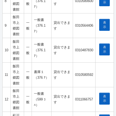
8
（376.1
0310580600
示
郷図
般
す
ｱ）
書館
飯田
一般書
表
市上
一
貸出できま
9
（376.1
0310564406
示
郷図
般
す
ｱ）
書館
飯田
一般書
表
市上
一
貸出できま
10
（376.1
0310487830
示
郷図
般
す
ｱ）
書館
飯田
市上
一
書庫１
貸出できま
11
0310580592
郷図
般
（376 ｱ）
す
書館
飯田
一般書
表
市上
一
貸出できま
12
（599 ｺ
0311066757
示
郷図
般
す
ﾊ）
書館
松川