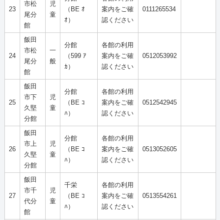
市松
児
23
（BE ｵ
案内をご確
0111265534
尾分
童
ｵ）
認ください
館
飯田
分館
各館の利用
市松
一
24
（599 ｱ
案内をご確
0512053992
尾分
般
ｶ）
認ください
館
飯田
分館
各館の利用
市下
児
25
（BE ｺ
案内をご確
0512542945
久堅
童
ﾊ）
認ください
分館
飯田
分館
各館の利用
市上
児
26
（BE ｺ
案内をご確
0513052605
久堅
童
ﾊ）
認ください
分館
飯田
千栄
各館の利用
市千
児
27
（BE ｺ
案内をご確
0513554261
代分
童
ﾊ）
認ください
館