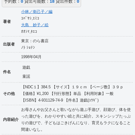
予約数：
0
貸出可能数：
18
貸出件数：
0
小林／衛己子／編
ｺﾊﾞﾔｼ,ｴﾐｺ
著者
大島 妙子／絵
ｵｵｼﾏ,ﾀｴｺ
東京：のら書店
出版者
ﾉﾗ ｼｮﾃﾝ
1998年04月
遊戯
件名
童謡
【NDC１】384.5 【サイズ】１９ｃｍ 【ページ数】３９ｐ
その他
【価格】¥1,200 【刊行形態】単品 【利用対象】一般
【ISBN】4-931129-74-9 【件名】遊戯(ﾕｳｷﾞ)
お母さんやお父さんと歌いながら遊ぶ手遊び、顔遊び、体を使
った遊びを、わかりやすい絵と共に紹介。スキンシップたっぷ
内容紹介
りの遊びで、子どもはごきげんになり、育児もラクになること
間違いなし。