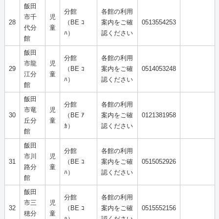
飯田
分館
各館の利用
市千
児
28
（BE ｺ
案内をご確
0513554253
代分
童
ﾊ）
認ください
館
飯田
分館
各館の利用
市龍
児
29
（BE ｺ
案内をご確
0514053248
江分
童
ﾊ）
認ください
館
飯田
分館
各館の利用
市竜
児
30
（BE ｱ
案内をご確
0121381958
丘分
童
ｶ）
認ください
館
飯田
分館
各館の利用
市川
児
31
（BE ｺ
案内をご確
0515052926
路分
童
ﾊ）
認ください
館
飯田
分館
各館の利用
市三
児
32
（BE ｺ
案内をご確
0515552156
穂分
童