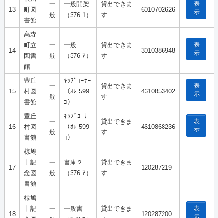
表
一
一般開架
貸出できま
13
町図
6010702626
示
般
（376.1）
す
書館
高森
表
町立
一
一般
貸出できま
14
3010386948
示
図書
般
（376 ｱ）
す
館
豊丘
ｷｯｽﾞｺｰﾅｰ
表
一
貸出できま
15
村図
（ｵﾚ 599
4610853402
示
般
す
書館
ｺ）
豊丘
ｷｯｽﾞｺｰﾅｰ
表
一
貸出できま
16
村図
（ｵﾚ 599
4610868236
示
般
す
書館
ｺ）
椋鳩
十記
一
書庫２
貸出できま
17
120287219
念図
般
（376 ｱ）
す
書館
椋鳩
表
十記
一
一般書
貸出できま
18
120287200
示