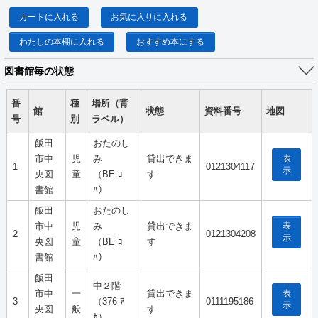
カートに入れる
お気に入りに入れる
わたしの本棚に入れる
おすすめ本にする
図書館毎の状態
番
種
場所（背
館
状態
資料番号
地図
号
別
ラベル）
飯田
おたのし
表
市中
児
み
貸出できま
1
0121304117
示
央図
童
（BE ｺ
す
書館
ﾊ）
飯田
おたのし
表
市中
児
み
貸出できま
2
0121304208
示
央図
童
（BE ｺ
す
書館
ﾊ）
飯田
中２階
表
市中
一
貸出できま
3
（376 ｱ
0111195186
示
央図
般
す
ｶ）