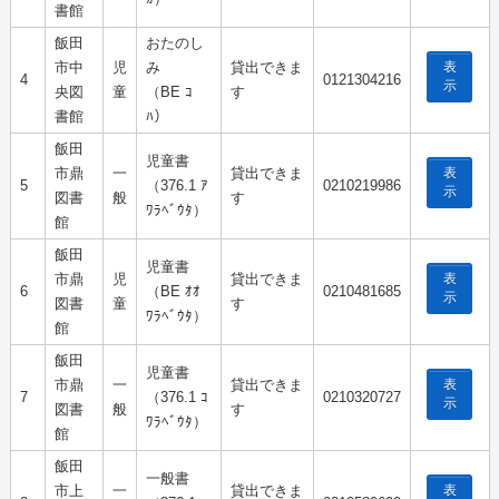
書館
飯田
おたのし
表
市中
児
み
貸出できま
4
0121304216
示
央図
童
（BE ｺ
す
書館
ﾊ）
飯田
児童書
表
市鼎
一
貸出できま
5
（376.1 ｱ
0210219986
示
図書
般
す
ﾜﾗﾍﾞｳﾀ）
館
飯田
児童書
表
市鼎
児
貸出できま
6
（BE ｵｵ
0210481685
示
図書
童
す
ﾜﾗﾍﾞｳﾀ）
館
飯田
児童書
表
市鼎
一
貸出できま
7
（376.1 ｺ
0210320727
示
図書
般
す
ﾜﾗﾍﾞｳﾀ）
館
飯田
一般書
表
市上
一
貸出できま