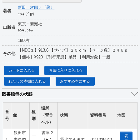
新田 次郎／〔著〕
著者
ﾆｯﾀ,ｼﾞﾛｳ
東京：新潮社
出版者
ｼﾝﾁｮｳｼｬ
1980年
【NDC１】913.6 【サイズ】２０ｃｍ 【ページ数】２４６ｐ
その他
【価格】¥920 【刊行形態】単品 【利用対象】一般
カートに入れる
お気に入りに入れる
わたしの本棚に入れる
おすすめ本にする
図書館毎の状態
場所
番
種
館
（背ラ
状態
資料番号
地図
号
別
ベル）
飯田市
書庫２
表
一
1
中央図
（F ﾆ
貸出できます
0111028940