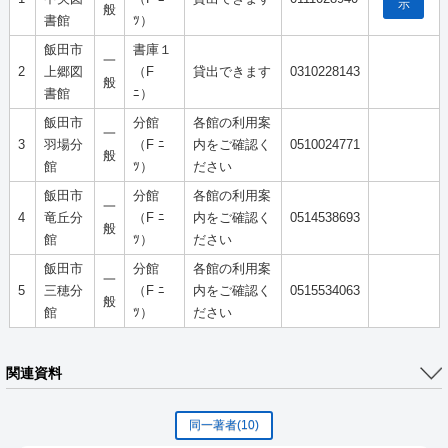
示
般
書館
ﾂ）
飯田市
書庫１
一
2
上郷図
（F
貸出できます
0310228143
般
書館
ﾆ）
飯田市
分館
各館の利用案
一
3
羽場分
（F ﾆ
内をご確認く
0510024771
般
館
ﾂ）
ださい
飯田市
分館
各館の利用案
一
4
竜丘分
（F ﾆ
内をご確認く
0514538693
般
館
ﾂ）
ださい
飯田市
分館
各館の利用案
一
5
三穂分
（F ﾆ
内をご確認く
0515534063
般
館
ﾂ）
ださい
関連資料
同一著者
(10)