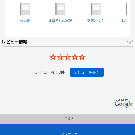
火の島
まぼろしの軍師
家康がゆく
山が見て
レビュー情報
☆☆☆☆☆
（レビュー数：0件）
レビューを書く
ＴＯＰ
サイトマップ