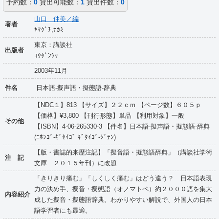
予約数：
0
貸出可能数：
1
貸出件数：
0
山口 仲美／編
著者
ﾔﾏｸﾞﾁ,ﾅｶﾐ
東京：講談社
出版者
ｺｳﾀﾞﾝｼｬ
2003年11月
件名
日本語-擬声語・擬態語-辞典
【NDC１】813 【サイズ】２２ｃｍ 【ページ数】６０５ｐ
【価格】¥3,800 【刊行形態】単品 【利用対象】一般
その他
【ISBN】4-06-265330-3 【件名】日本語-擬声語・擬態語-辞典
(ﾆﾎﾝｺﾞ-ｷﾞｾｲｺﾞ ｷﾞﾀｲｺﾞ-ｼﾞﾃﾝ)
【版・書誌的来歴注記】「擬音語・擬態語辞典」（講談社学術
注 記
文庫 ２０１５年刊）に改題
「きりきり痛む」「しくしく痛む」はどう違う？ 日本語表現
力の決め手、擬音・擬態語（オノマトペ）約２０００語を集大
内容紹介
成した擬音・擬態語辞典。わかりやすい解説で、外国人の日本
語学習者にも最適。