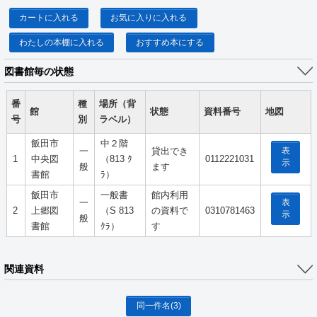
カートに入れる
お気に入りに入れる
わたしの本棚に入れる
おすすめ本にする
図書館毎の状態
番
種
場所（背
館
状態
資料番号
地図
号
別
ラベル）
飯田市
中２階
表
一
貸出でき
1
中央図
（813 ｸ
0112221031
示
般
ます
書館
ﾗ）
飯田市
一般書
館内利用
表
一
2
上郷図
（S 813
の資料で
0310781463
示
般
書館
ｸﾗ）
す
関連資料
同一件名
(3)