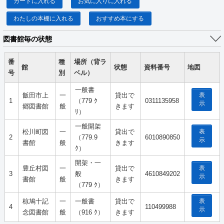
カートに入れる
お気に入りに入れる
わたしの本棚に入れる
おすすめ本にする
図書館毎の状態
番
種
場所（背ラ
館
状態
資料番号
地図
号
別
ベル）
一般書
表
飯田市上
一
貸出で
1
（779 ｸ
0311135958
示
郷図書館
般
きます
ﾘ）
一般開架
表
松川町図
一
貸出で
2
（779.9
6010890850
示
書館
般
きます
ｸ）
開架・一
表
豊丘村図
一
貸出で
3
般
4610849202
示
書館
般
きます
（779 ｸ）
表
椋鳩十記
一
一般書
貸出で
4
110499988
示
念図書館
般
（916 ｸ）
きます