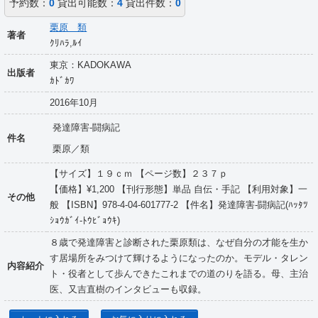
予約数：
0
貸出可能数：
4
貸出件数：
0
栗原 類
著者
ｸﾘﾊﾗ,ﾙｲ
東京：KADOKAWA
出版者
ｶﾄﾞｶﾜ
2016年10月
発達障害-闘病記
件名
栗原／類
【サイズ】１９ｃｍ 【ページ数】２３７ｐ
【価格】¥1,200 【刊行形態】単品 自伝・手記 【利用対象】一
その他
般 【ISBN】978-4-04-601777-2 【件名】発達障害-闘病記(ﾊｯﾀﾂ
ｼｮｳｶﾞｲ-ﾄｳﾋﾞｮｳｷ)
８歳で発達障害と診断された栗原類は、なぜ自分の才能を生か
す居場所をみつけて輝けるようになったのか。モデル・タレン
内容紹介
ト・役者として歩んできたこれまでの道のりを語る。母、主治
医、又吉直樹のインタビューも収録。