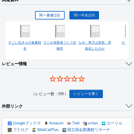
同一著者
(10)
同一件名
(10)
すごい生きもの春夏秋
ラジオ深夜便うたう生
なぜ、男子は突然、草
ナマコ
冬
物学
食化したのか
レビュー情報
☆☆☆☆☆
（レビュー数：0件）
レビューを書く
外部リンク
Googleブックス
Amazon
7net
e-hon
カーリル
ブクログ
WebCatPlus
国立国会図書館リサーチ