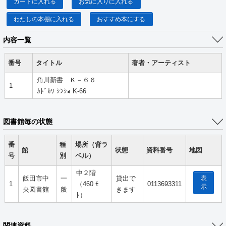
カートに入れる
お気に入りに入れる
わたしの本棚に入れる
おすすめ本にする
内容一覧
番号
タイトル
著者・アーティスト
角川新書 Ｋ－６６
1
ｶﾄﾞｶﾜ ｼﾝｼｮ K-66
図書館毎の状態
番
種
場所（背ラ
館
状態
資料番号
地図
号
別
ベル）
中２階
表
飯田市中
一
貸出で
1
（460 ﾓ
0113693311
示
央図書館
般
きます
ﾄ）
関連資料