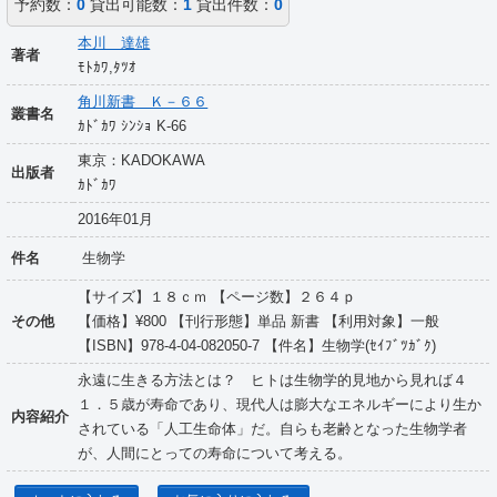
予約数：
0
貸出可能数：
1
貸出件数：
0
本川 達雄
著者
ﾓﾄｶﾜ,ﾀﾂｵ
角川新書 Ｋ－６６
叢書名
ｶﾄﾞｶﾜ ｼﾝｼｮ K-66
東京：KADOKAWA
出版者
ｶﾄﾞｶﾜ
2016年01月
件名
生物学
【サイズ】１８ｃｍ 【ページ数】２６４ｐ
その他
【価格】¥800 【刊行形態】単品 新書 【利用対象】一般
【ISBN】978-4-04-082050-7 【件名】生物学(ｾｲﾌﾞﾂｶﾞｸ)
永遠に生きる方法とは？ ヒトは生物学的見地から見れば４
１．５歳が寿命であり、現代人は膨大なエネルギーにより生か
内容紹介
されている「人工生命体」だ。自らも老齢となった生物学者
が、人間にとっての寿命について考える。