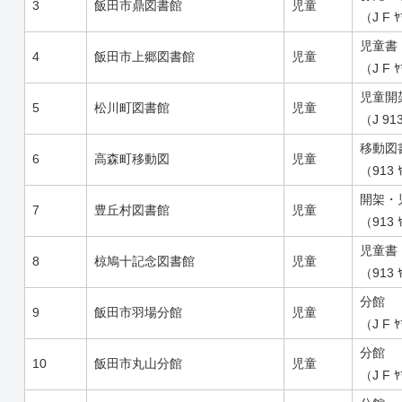
3
飯田市鼎図書館
児童
（J F 
児童書
4
飯田市上郷図書館
児童
（J F 
児童開
5
松川町図書館
児童
（J 91
移動図
6
高森町移動図
児童
（913 
開架・
7
豊丘村図書館
児童
（913 
児童書
8
椋鳩十記念図書館
児童
（913 
分館
9
飯田市羽場分館
児童
（J F 
分館
10
飯田市丸山分館
児童
（J F 