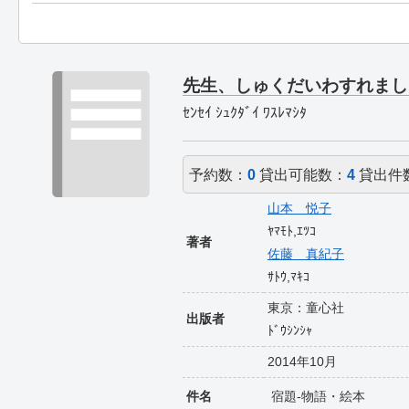
先生、しゅくだいわすれまし
ｾﾝｾｲ ｼｭｸﾀﾞｲ ﾜｽﾚﾏｼﾀ
予約数：
0
貸出可能数：
4
貸出件
山本 悦子
ﾔﾏﾓﾄ,ｴﾂｺ
著者
佐藤 真紀子
ｻﾄｳ,ﾏｷｺ
東京：童心社
出版者
ﾄﾞｳｼﾝｼｬ
2014年10月
件名
宿題-物語・絵本