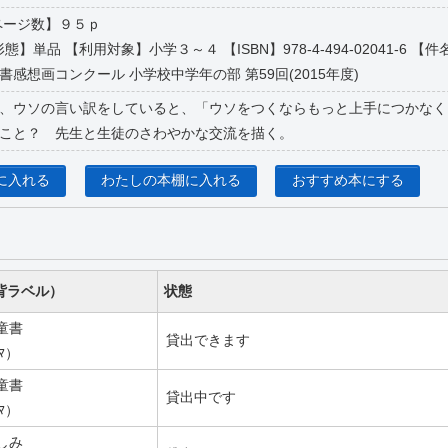
ページ数】９５ｐ
態】単品 【利用対象】小学３～４ 【ISBN】978-4-494-02041-6 【件名】宿
感想画コンクール 小学校中学年の部 第59回(2015年度)
、ウソの言い訳をしていると、「ウソをつくならもっと上手につかなく
こと？ 先生と生徒のさわやかな交流を描く。
に入れる
わたしの本棚に入れる
おすすめ本にする
背ラベル）
状態
童書
貸出できます
ﾔﾏ）
童書
貸出中です
ﾔﾏ）
しみ