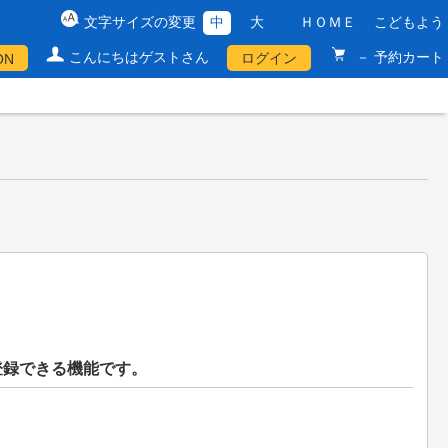
文字サイズの変更
中
大
ＨＯＭＥ
こどもよう
こんにちはゲストさん
－ 予約カート
ログイン
ON
登録できる機能です。