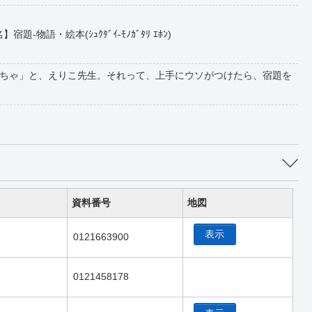
題-物語・絵本(ｼｭｸﾀﾞｲ-ﾓﾉｶﾞﾀﾘ ｴﾎﾝ)
ちゃ」と、えりこ先生。それって、上手にウソがつけたら、宿題を
資料番号
地図
表示
0121663900
0121458178