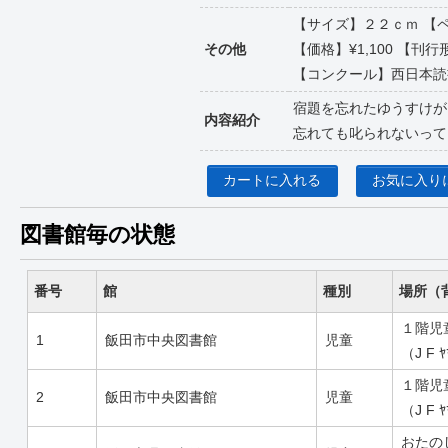
【サイズ】２２ｃｍ 【
その他
【価格】¥1,100 【刊行形
【コンクール】西日本読書
宿題を忘れたゆうすけが
内容紹介
忘れても叱られないって
カートに入れる
お気に入り
図書館毎の状態
番号
館
種別
場所（
１階児
1
飯田市中央図書館
児童
（J F 
１階児
2
飯田市中央図書館
児童
（J F 
おたの