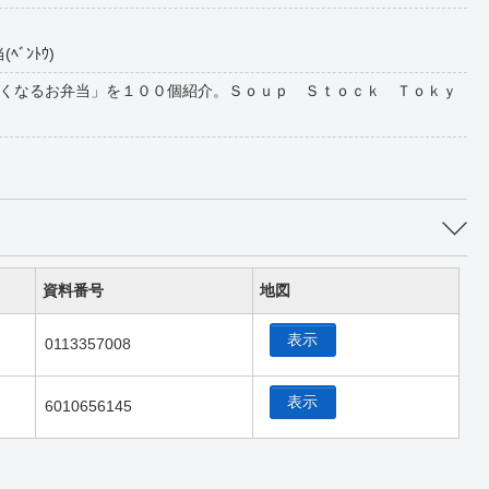
ﾍﾞﾝﾄｳ)
くなるお弁当」を１００個紹介。Ｓｏｕｐ Ｓｔｏｃｋ Ｔｏｋｙ
資料番号
地図
表示
0113357008
表示
6010656145