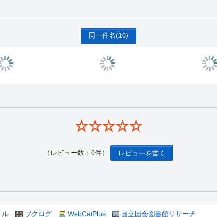
同一件名
(10)
☆☆☆☆☆
（レビュー数：0件）
レビューを書く
リル
ブクログ
WebCatPlus
国立国会図書館リサーチ