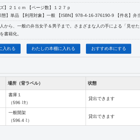
【サイズ】２１ｃｍ 【ページ数】１２７ｐ
態】単品 【利用対象】一般 【ISBN】978-4-16-376190-9 【件名】弁当(
人から、一般の弁当女子＆男子まで。さまざまな人の手による「見せた
を書籍化。
に入れる
わたしの本棚に入れる
おすすめ本にする
場所（背ラベル）
状態
書庫１
貸出できます
（596 ﾐｾ）
一般開架
貸出できます
（596.4 ﾐ）