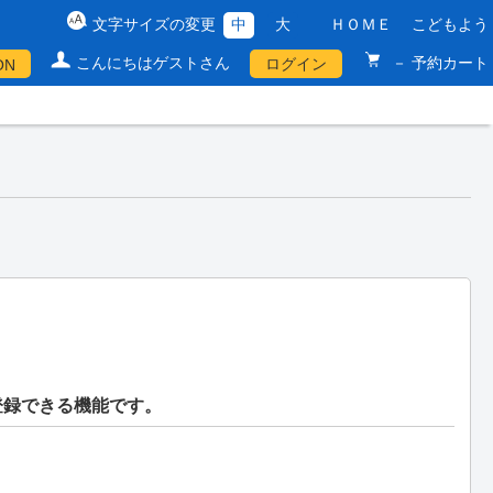
文字サイズの変更
中
大
ＨＯＭＥ
こどもよう
こんにちはゲストさん
－ 予約カート
ログイン
ON
登録できる機能です。