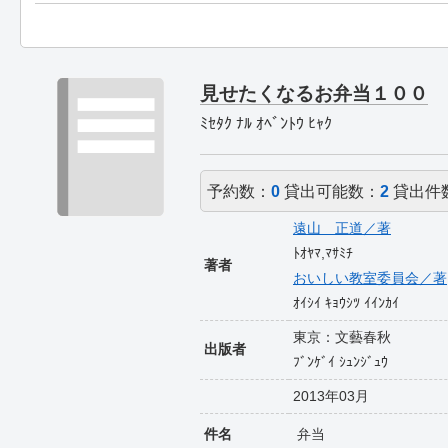
見せたくなるお弁当１００
ﾐｾﾀｸ ﾅﾙ ｵﾍﾞﾝﾄｳ ﾋｬｸ
予約数：
0
貸出可能数：
2
貸出件
遠山 正道／著
ﾄｵﾔﾏ,ﾏｻﾐﾁ
著者
おいしい教室委員会／著
ｵｲｼｲ ｷｮｳｼﾂ ｲｲﾝｶｲ
東京：文藝春秋
出版者
ﾌﾞﾝｹﾞｲ ｼｭﾝｼﾞｭｳ
2013年03月
件名
弁当