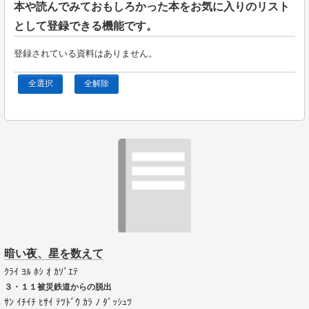
本や読んでみておもしろかった本をお気に入りのリスト
として登録できる機能です。
登録されている資料はありません。
全選択
全解除
暗い夜、星を数えて
ｸﾗｲ ﾖﾙ ﾎｼ ｵ ｶｿﾞｴﾃ
３・１１被災鉄道からの脱出
ｻﾝ ｲﾁｲﾁ ﾋｻｲ ﾃﾂﾄﾞｳ ｶﾗ ﾉ ﾀﾞｯｼｭﾂ