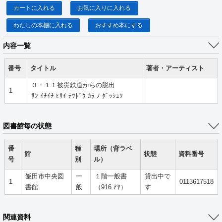
カートに入れる
お気に入りに入れる
わたしの本棚に入れる
おすすめ本にする
内容一覧
番号
タイトル
著者・アーティスト
３・１１被災鉄道からの脱出
1
ｻﾝ ｲﾁｲﾁ ﾋｻｲ ﾃﾂﾄﾞｳ ｶﾗ ﾉ ﾀﾞｯｼｭﾂ
図書館毎の状態
番
種
場所（背ラベ
館
状態
資料番号
号
別
ル）
飯田市中央図
一
１階一般書
貸出中で
1
0113617518
書館
般
（916 ｱﾔ）
す
関連資料