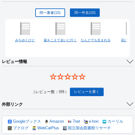
同一著者
(10)
同一件名
(10)
みちゆくひと
嵐をこえて会いに行く
なんどでも生まれる
花に埋も
レビュー情報
☆☆☆☆☆
（レビュー数：0件）
レビューを書く
外部リンク
Googleブックス
Amazon
7net
e-hon
カーリル
ブクログ
WebCatPlus
国立国会図書館リサーチ