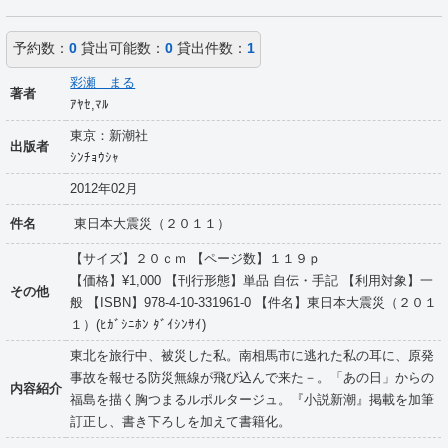
予約数：
0
貸出可能数：
0
貸出件数：
1
彩瀬 まる
著者
ｱﾔｾ,ﾏﾙ
東京：新潮社
出版者
ｼﾝﾁｮｳｼｬ
2012年02月
件名
東日本大震災（２０１１）
【サイズ】２０ｃｍ 【ページ数】１１９ｐ
【価格】¥1,000 【刊行形態】単品 自伝・手記 【利用対象】一
その他
般 【ISBN】978-4-10-331961-0 【件名】東日本大震災（２０１
１）(ﾋｶﾞｼﾆﾎﾝ ﾀﾞｲｼﾝｻｲ)
東北を旅行中、被災した私。南相馬市に逃れた私の耳に、原発
事故を報せる防災無線が飛び込んで来た－。「あの日」からの
内容紹介
福島を描く胸つまるルポルタージュ。『小説新潮』掲載を加筆
訂正し、書き下ろしを加えて書籍化。